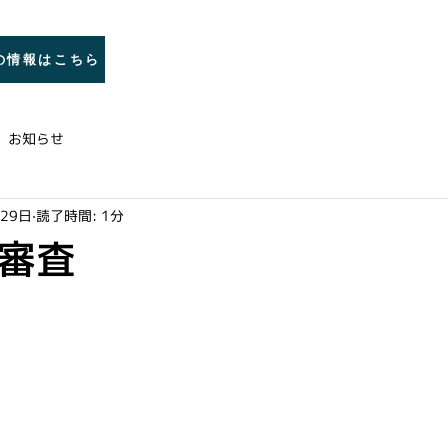
トップ
巌剣修会とは
稽古
の情報はこちら
お知らせ
月29日
読了時間: 1分
位審査