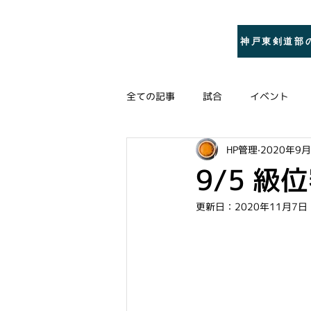
​灘区・東灘区の
​巌剣修会
神戸東剣道部
少年剣道｜神戸
全ての記事
試合
イベント
HP管理
2020年9
9/5 級
更新日：
2020年11月7日