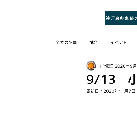
​灘区・東灘区の
​巌剣修会
神戸東剣道部
少年剣道｜神戸
全ての記事
試合
イベント
HP管理
2020年9
9/13
更新日：
2020年11月7日