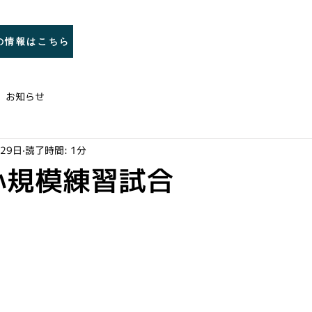
トップ
巌剣修会とは
稽古
の情報はこちら
お知らせ
月29日
読了時間: 1分
 小規模練習試合