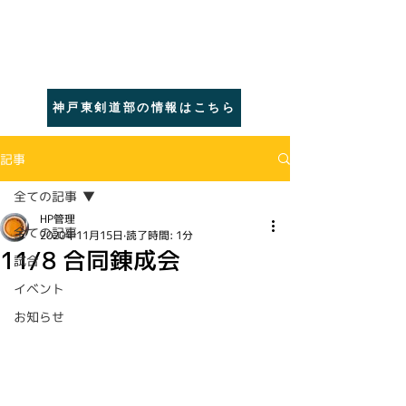
​巌剣修会
​灘区・東灘区の
少年剣道｜神戸
神戸東剣道部の情報はこちら
記事
全ての記事
HP管理
全ての記事
2020年11月15日
読了時間: 1分
11/8 合同錬成会
試合
イベント
お知らせ