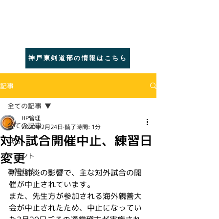
​巌剣修会
​灘区・東灘区の
少年剣道｜神戸
神戸東剣道部の情報はこちら
記事
全ての記事
HP管理
全ての記事
2020年2月24日
読了時間: 1分
対外試合開催中止、練習日
試合
変更
イベント
お知らせ
新型肺炎の影響で、主な対外試合の開
催が中止されています。
また、先生方が参加される海外親善大
会が中止されたため、中止になってい